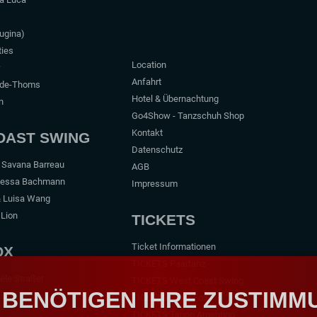
lugina)
ties
Location
Anfahrt
dde-Thoms
Hotel & Übernachtung
n
Go4Show - Tanzschuh Shop
Kontakt
OAST SWING
Datenschutz
& Savana Barreau
AGB
nessa Bachmann
Impressum
& Luisa Wang
 Lion
TICKETS
Ticket Informationen
OX
TICKETS Paartanz
èle Straßer
TICKETS West Coast Swing
 BENÖTIGEN IHRE ZUSTIMM
 Lion
TICKETS DiscoFox
TICKETS Tango Argentino