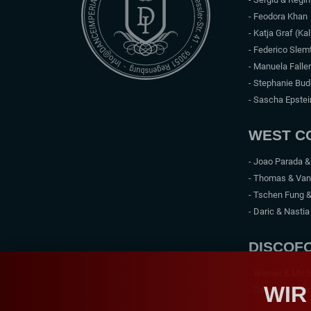
- Feodora Khan
- Katja Graf (Ka
- Federico Slem
- Manuela Faller
- Stephanie Bu
- Sascha Epstei
WEST C
- Joao Parada 
- Thomas & Va
- Tschen Fung 
- Daric & Nastia
DISCOF
- Werner & Mich
WIR
- Daric & Nastia