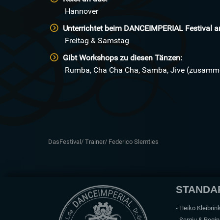
Hannover
Unterrichtet beim
DANCE
IMPERIAL Festival a
Freitag & Samstag
Gibt Workshops zu diesen Tänzen:
Rumba, Cha Cha Cha, Samba, Jive (zusamm
DasFestival/
Trainer/
Federico Slemties
STANDAR
- Heiko Kleibrin
- Sergiu & Regi