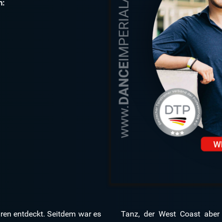
m:
ren entdeckt. Seitdem war es
enschaft. Er besuchte Event