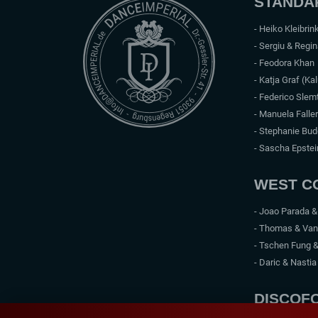
STANDAR
- Heiko Kleibrin
- Sergiu & Regi
- Feodora Khan
- Katja Graf (Ka
- Federico Slem
- Manuela Faller
- Stephanie Bu
- Sascha Epstei
WEST C
- Joao Parada 
- Thomas & Va
- Tschen Fung 
- Daric & Nastia
DISCOF