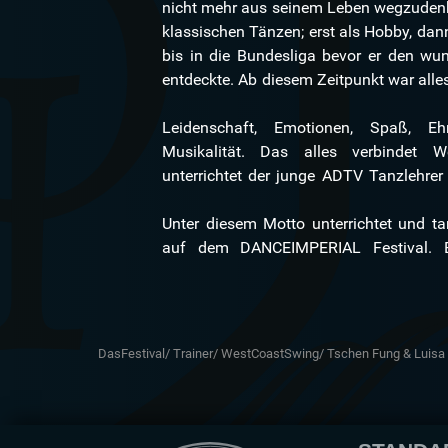
nicht mehr aus seinem Leben wegzudenk
nach Event, nahm Privatstunden
klassischen Tänzen; erst als Hobby, dann
Morgenstunden. West Coast Swing bra
bis in die Bundesliga bevor er den w
entdeckte. Ab diesem Zeitpunkt war alles
Leidenschaft, Emotionen, Spaß, Ehrge
diesen Tanz lautet: „Sei nicht der bes
Musikalität. Das alles verbindet 
unterrichtet der junge ADTV Tanzlehrer 
Unter diesem Motto unterrichtet und t
auf dem DANCEIMPERIAL Festival. B
DasFestival/
Trainer/
WestCoastSwing/
Tschen Fung & Luis