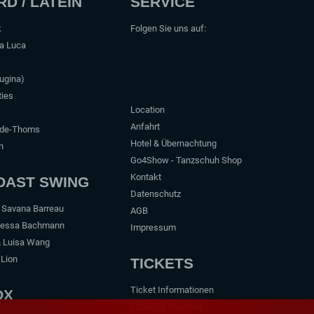
D / LATEIN
SERVICE
k
Folgen Sie uns auf:
na Luca
lugina)
ties
Location
Anfahrt
dde-Thoms
Hotel & Übernachtung
n
Go4Show - Tanzschuh Shop
Kontakt
OAST SWING
Datenschutz
& Savana Barreau
AGB
nessa Bachmann
Impressum
& Luisa Wang
 Lion
TICKETS
Ticket Informationen
OX
TICKETS Paartanz