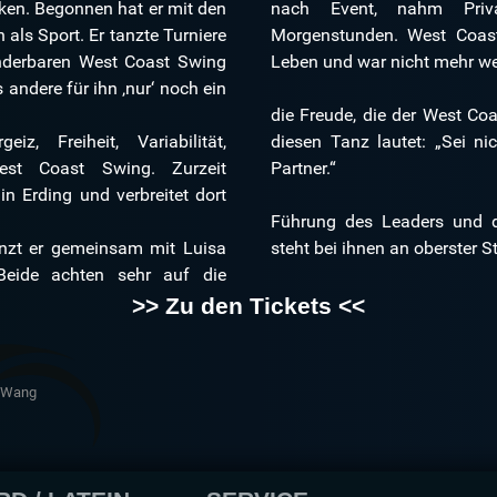
en. Begonnen hat er mit den
 und tanzte bis in die
 als Sport. Er tanzte Turniere
chte frischen Wind in sein
underbaren West Coast Swing
Leben und war nicht mehr w
 andere für ihn ‚nur‘ noch ein
die Freude, die der West Coa
iz, Freiheit, Variabilität,
te Tänzer, sondern der beste
West Coast Swing. Zurzeit
Partner.“
in Erding und verbreitet dort
Führung des Leaders und d
anzt er gemeinsam mit Luisa
steht bei ihnen an oberster St
eide achten sehr auf die
>> Zu den Tickets <<
a Wang